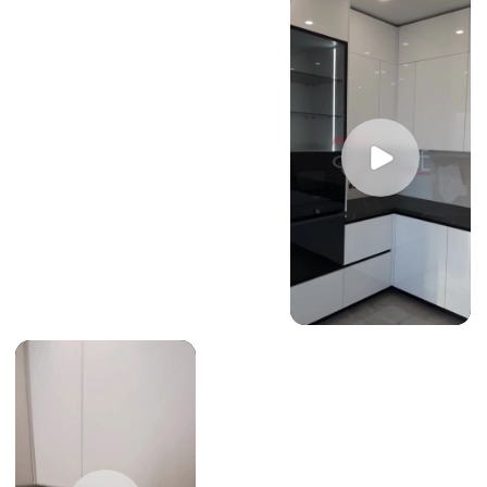
Мы учитываем все нюансы: ниши, выступы,
коммуникации и неровности стен, чтобы
мебель встала безупречно, создавая
единую и гармоничную композицию.
С НАМИ ВЫ БУДЕТЕ УВЕРЕНЫ В СРОКАХ
Строго соблюдаем договорённости.
В назначенный день и час к вам приедут
наши специалисты для замеров, доставки
или установки. Ваше время для нас очень
ценно, как и результат.
МОНТАЖ БЕЗ ХЛОПОТ И СЮРПРИЗОВ
Берём на себя решение всех технических
задач. Даже при нестандартной
планировке или сложностях в установке
наши мастера привезут необходимый
инструмент, материалы и найдут
оптимальное решение, согласовав
его с вами.
ВЫ В КУРСЕ КАЖДОГО ЭТАПА