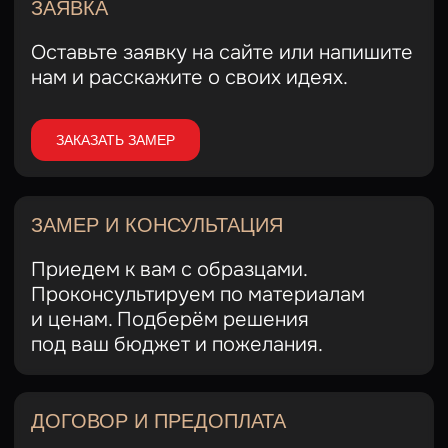
Давайте познакомимся
+7 (949) 074-35-12
+7 (949) 420-52-36
г. Донецк,
ул. Текстильщиков 6А (ТК Сокол)
Вт - Вс с 09:00 до 15:00
Звонки принимаем до 19:00
Свяжитесь с нами удобным
для вас способом
Exclusive- Мебель
Мебель на заказ в Донецке