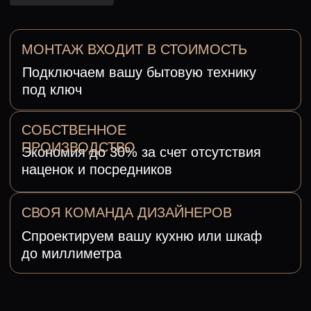
СОБСТВЕННОЕ
ПРОИЗВОДСТВО
Экономия до 30% за счет отсутствия
наценок и посредников
СВОЯ КОМАНДА ДИЗАЙНЕРОВ
Спроектируем вашу кухню или шкаф
до миллиметра
Создаем мебель с 2007 года
индивидуально для каждого
С учетом особенностей помещения и
требований к удобству и стилю
Шкафы
Гостиные