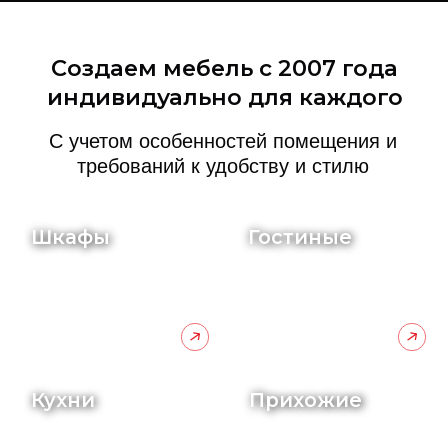
Кухни
Прихожие
Компания
«Exclusive мебель»
начала
свою деятельность в 2007 году.
Изначально специализировались на
реализации готовой мебели различных
производителей. Посещали выставки
мебельных фабрик, а также
производственного оборудования.
Вдохновившись возможностями
реализовывать свои фантазии и применять
нестандартные решения,
переориентировались на изготовление
корпусной мебели.
Сегодня использование материалов
и фурнитуры общепризнанных мировых
лидеров, а также многолетний опыт
сотрудников компании дает возможность
нам изготавливать современную,