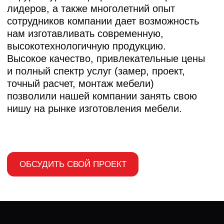
Создаём мебель не под стандарт,
а под вашу уникальную планировку,
ниши, скосы и коммуникации.
Эксклюзивный дизайн
Реализация ваших идей, а не тиражные
решения.
Выбирайте не просто из каталога,
а создавайте дизайн с нуля.
Полный контроль и прозрачность
Вы будете в курсе каждого шага,
от замеров до установки. Чёткие сроки,
фиксированная смета без скрытых
надбавок.