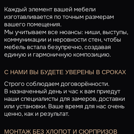
с
политикой конфиденциальности
и даёте
согласие
на обработку своих персональных данных
Как будет проходить работа
с нами
ЗАЯВКА
Оставьте заявку на сайте или напишите
нам и расскажите о своих идеях.
ЗАКАЗАТЬ ЗАМЕР
ЗАМЕР И КОНСУЛЬТАЦИЯ
Приедем к вам с образцами.
Проконсультируем по материалам
и ценам. Подберём решения
под ваш бюджет и пожелания.