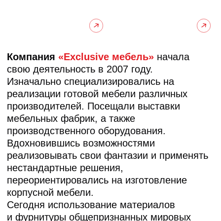
высокотехнологичную продукцию.
Высокое качество, привлекательные цены
и полный спектр услуг (замер, проект,
точный расчет, монтаж мебели)
позволили нашей компании занять свою
нишу на рынке изготовления мебели.
ОБСУДИТЬ СВОЙ ПРОЕКТ
Чтобы мебель служила дольше
и выглядела эффектно
Подбираем только проверенные
материалы и фурнитуру
Безупречные размеры