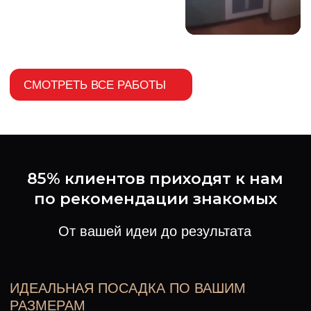
Нашли мебель своей мечты
на фото или у друзей?
Мы ценим личное
общение, ваши пожелания
и идеи.
Оставьте заявку,
и мы свяжемся с вами,
чтобы обсудить проект
в удобное для вас время.
+7
ЗАКАЗАТЬ ЗВОНОК
Оставляя заявку, вы подтверждаете, что ознакомлены