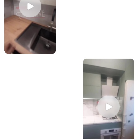
Вам не нужно никого искать
и контролировать. Мы сами информируем
вас о готовности проекта, датах
изготовления, отправляем фото
с производства и заранее согласуем
время визита монтажной бригады.
ГОТОВЫЙ РЕЗУЛЬТАТ С ПЕРВОГО ДНЯ
Гарантируем, что весь гарнитур будет
доставлен в полной комплектации
и установлен безупречно с первого раза.
Без ошибок, нестыковок и долгих
переделок. Все наши гарантии
и обязательства закреплены в договоре.
АККУРАТНАЯ РАБОТА В ВАШЕМ ДОМЕ
Наши сборщики работают чисто и
бережно.
Мы ценим ваш ремонт.
Не испачкаем и не повредим стены, полы,
отделку и вашу существующую мебель.
После нас останется только готовый
идеальный интерьер.